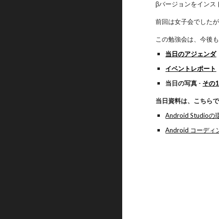
βバージョンをインス
前回は女子会でした
この勉強会は、今後
当日のアジェンダ
イベントレポート
当日の写真 -
その
当日資料は、こちら
Android Studi
Android コー