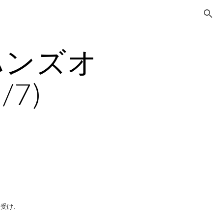
ion
礎ハンズオ
/7)
を受け、