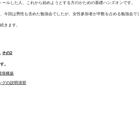
トールした人、これから始めようとする方のかための基礎ハンズオンです。
が、今回は男性も含めた勉強会でしたが、女性参加者が半数を占める勉強会で
も続きます。
1
,
その2
です。
oの環境構築
ディングの説明演習