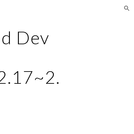
ion
d Dev 
 
2.17~2.