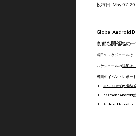
投稿日: May 07, 20
Global Android D
京都も開催地の一
当日のスケジュールは
スケジュールの
詳細は
当日のイベントレポー
UI / UX Design 勉
Ideathon / Andr
 Android Hackath