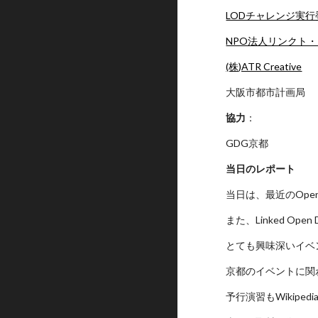
LODチャレンジ実行
NPO法人リンクト
(株)ATR Creative
大阪市都市計画局
協力
：
GDG京都
当日のレポート
当日は、最近のOpen 
また、Linked Ope
とても興味深いイベ
京都のイベントに関
予行演習もWikiped