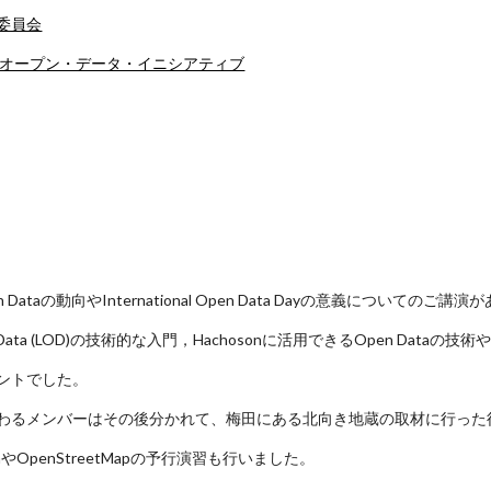
委員会
・オープン・データ・イニシアティブ
Dataの動向やInternational Open Data Dayの意義についてのご講
n Data (LOD)の技術的な入門，Hachosonに活用できるOpen Dataの技
ントでした。
わるメンバーはその後分かれて、梅田にある北向き地蔵の取材に行った
iaやOpenStreetMapの予行演習も行いました。