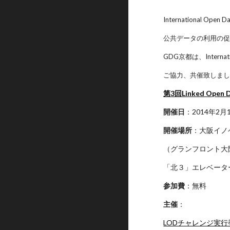
Internationa
公共データの利用の
GDG京都は、Interna
ご協力、共催致しま
第3回Linked Open
開催日
：2014年2月1
開催場所
：大阪イノ
（グランフロント大阪
「北３」エレベータ
参加費
：無料
主催
：
LODチャレンジ実行