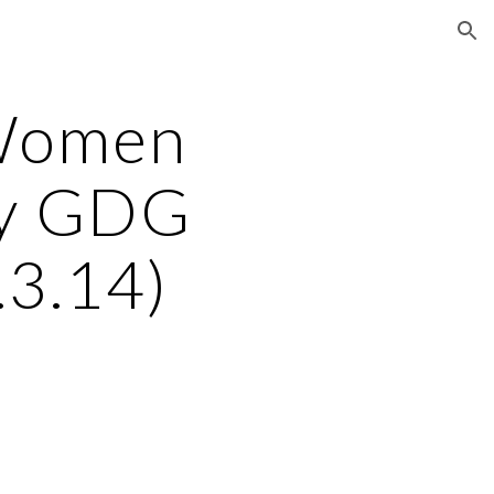
ion
Women 
y GDG 
.3.14)