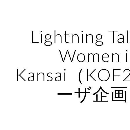
ip to main content
Skip to navigat
Lightning Tal
Women i
Kansai（KOF
ーザ企画