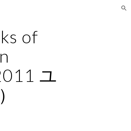
ion
ks of 
n 
2011 ユ
）